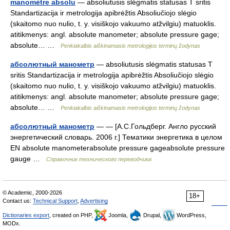
manomètre absolu
— absoliutusis slėgmatis statusas T sritis
Standartizacija ir metrologija apibrėžtis Absoliučiojo slėgio
(skaitomo nuo nulio, t. y. visiškojo vakuumo atžvilgiu) matuoklis.
atitikmenys: angl. absolute manometer; absolute pressure gage;
absolute… …
Penkiakalbis aiškinamasis metrologijos terminų žodynas
абсолютный манометр
— absoliutusis slėgmatis statusas T
sritis Standartizacija ir metrologija apibrėžtis Absoliučiojo slėgio
(skaitomo nuo nulio, t. y. visiškojo vakuumo atžvilgiu) matuoklis.
atitikmenys: angl. absolute manometer; absolute pressure gage;
absolute… …
Penkiakalbis aiškinamasis metrologijos terminų žodynas
абсолютный манометр
— — [А.С.Гольдберг. Англо русский
энергетический словарь. 2006 г.] Тематики энергетика в целом
EN absolute manometerabsolute pressure gageabsolute pressure
gauge …
Справочник технического переводчика
© Academic, 2000-2026
18+
Contact us:
Technical Support
,
Advertising
Dictionaries export
, created on PHP,
Joomla,
Drupal,
WordPress,
MODx.