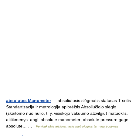
absolutes Manometer
— absoliutusis slėgmatis statusas T sritis
Standartizacija ir metrologija apibrėžtis Absoliučiojo slėgio
(skaitomo nuo nulio, t. y. visiškojo vakuumo atžvilgiu) matuoklis.
atitikmenys: angl. absolute manometer; absolute pressure gage;
absolute… …
Penkiakalbis aiškinamasis metrologijos terminų žodynas