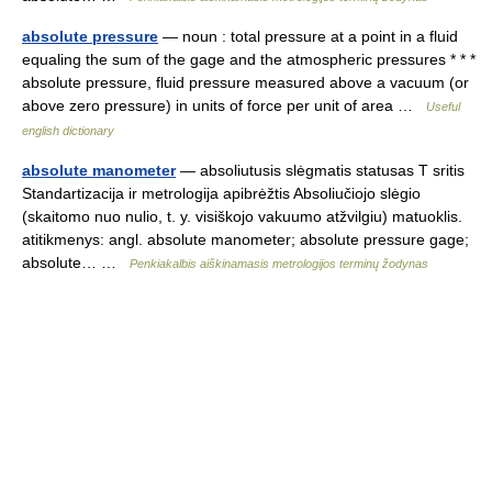
absolute pressure
— noun : total pressure at a point in a fluid
equaling the sum of the gage and the atmospheric pressures * * *
absolute pressure, fluid pressure measured above a vacuum (or
above zero pressure) in units of force per unit of area …
Useful
english dictionary
absolute manometer
— absoliutusis slėgmatis statusas T sritis
Standartizacija ir metrologija apibrėžtis Absoliučiojo slėgio
(skaitomo nuo nulio, t. y. visiškojo vakuumo atžvilgiu) matuoklis.
atitikmenys: angl. absolute manometer; absolute pressure gage;
absolute… …
Penkiakalbis aiškinamasis metrologijos terminų žodynas