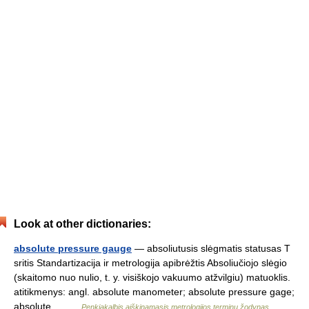
Look at other dictionaries:
absolute pressure gauge
— absoliutusis slėgmatis statusas T
sritis Standartizacija ir metrologija apibrėžtis Absoliučiojo slėgio
(skaitomo nuo nulio, t. y. visiškojo vakuumo atžvilgiu) matuoklis.
atitikmenys: angl. absolute manometer; absolute pressure gage;
absolute… …
Penkiakalbis aiškinamasis metrologijos terminų žodynas