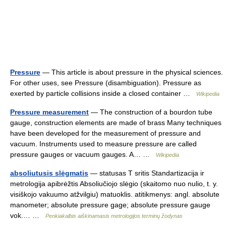
Pressure
— This article is about pressure in the physical sciences.
For other uses, see Pressure (disambiguation). Pressure as
exerted by particle collisions inside a closed container …
Wikipedia
Pressure measurement
— The construction of a bourdon tube
gauge, construction elements are made of brass Many techniques
have been developed for the measurement of pressure and
vacuum. Instruments used to measure pressure are called
pressure gauges or vacuum gauges. A… …
Wikipedia
absoliutusis slėgmatis
— statusas T sritis Standartizacija ir
metrologija apibrėžtis Absoliučiojo slėgio (skaitomo nuo nulio, t. y.
visiškojo vakuumo atžvilgiu) matuoklis. atitikmenys: angl. absolute
manometer; absolute pressure gage; absolute pressure gauge
vok.… …
Penkiakalbis aiškinamasis metrologijos terminų žodynas