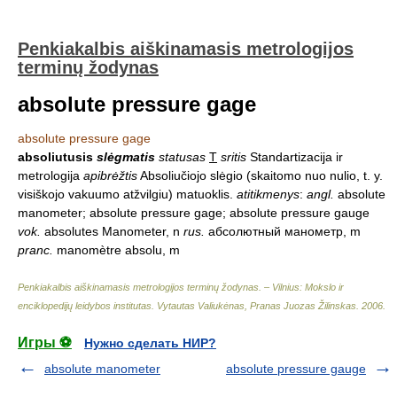
Penkiakalbis aiškinamasis metrologijos
terminų žodynas
absolute pressure gage
absolute pressure gage
absoliutusis
slėgmatis
statusas
T
sritis
Standartizacija ir
metrologija
apibrėžtis
Absoliučiojo slėgio (skaitomo nuo nulio, t. y.
visiškojo vakuumo atžvilgiu) matuoklis.
atitikmenys
:
angl.
absolute
manometer; absolute pressure gage; absolute pressure gauge
vok.
absolutes Manometer, n
rus.
абсолютный манометр, m
pranc.
manomètre absolu, m
Penkiakalbis aiškinamasis metrologijos terminų žodynas. – Vilnius: Mokslo ir
enciklopedijų leidybos institutas
.
Vytautas Valiukėnas, Pranas Juozas Žilinskas
.
2006
.
Игры ⚽
Нужно сделать НИР?
absolute manometer
absolute pressure gauge